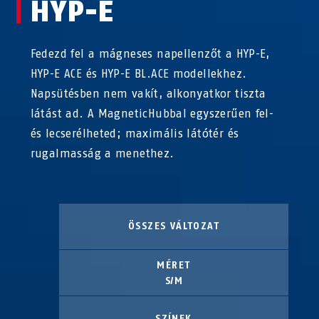
HYP-E
Fedezd fel a mágneses napellenzőt a HYP-E,
HYP-E ACE és HYP-E BL.ACE modellekhez.
Napsütésben nem vakít, alkonyatkor tiszta
látást ad. A MagneticHubbal egyszerűen fel-
és lecserélheted; maximális látótér és
rugalmasság a menethez.
ÖSSZES VÁLTOZAT
MÉRET
S/M
SZÍNEK