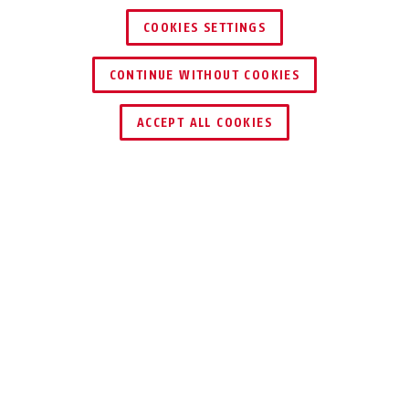
COOKIES SETTINGS
CONTINUE WITHOUT COOKIES
KERESKEDŐ KERESÉSE
ACCEPT ALL COOKIES
Leírás
MÁGNESES PLEXI HYP-E
LÁSSON TISZTÁN
Éppen kerékpározik, a nap már közel
van a horizonthoz, és elvakítja a vizes