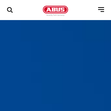
Összes
találat
mutatása