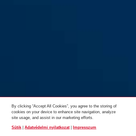
Plexi photochromic HYP-E S/M
smoke
Plexi photochromic HYP-E L
Plexi smoke HYP-E S/M
Plexi smoke HYP-E L
By clicking “Accept All Cookies”, you agree to the storing of
cookies on your device to enhance site navigation, analyze
site usage, and assist in our marketing efforts.
Sütik
|
Adatvédelmi nyilatkozat
|
Impresszum