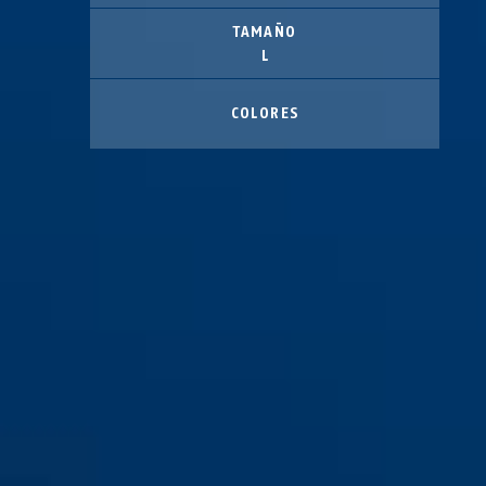
TAMAÑO
L
COLORES