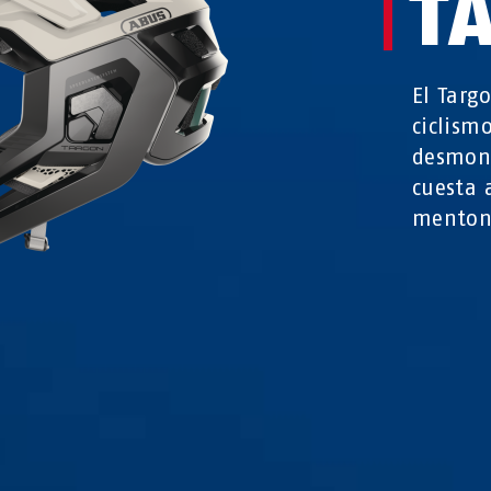
T
El Targ
ciclism
desmont
cuesta 
mentone