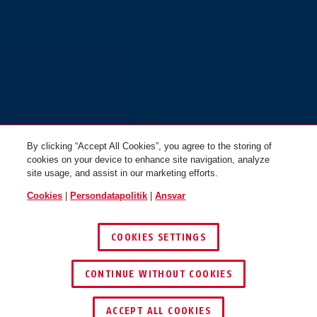
By clicking “Accept All Cookies”, you agree to the storing of
Targon lemon white M
Targon lemon white L
cookies on your device to enhance site navigation, analyze
site usage, and assist in our marketing efforts.
Cookies
|
Persondatapolitik
|
Ansvar
COOKIES SETTINGS
CONTINUE WITHOUT COOKIES
Targon sand beige S
Targon sand beige M
ACCEPT ALL COOKIES