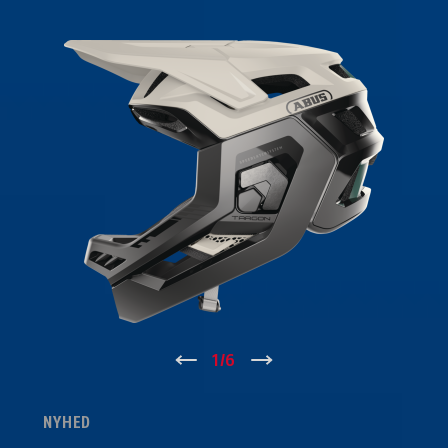
↑
1
/
6
↓
NYHED