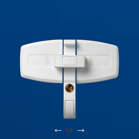
↑
1
/
2
↓