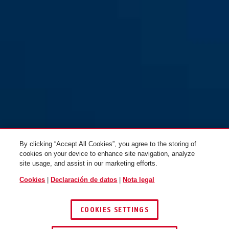
Alarmbox 2.0 negro + cable
de acero ACL 12/100
By clicking “Accept All Cookies”, you agree to the storing of
cookies on your device to enhance site navigation, analyze
site usage, and assist in our marketing efforts.
Cookies
|
Declaración de datos
|
Nota legal
COOKIES SETTINGS