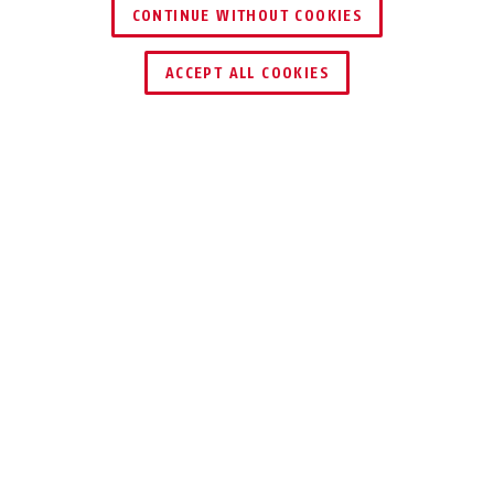
CONTINUE WITHOUT COOKIES
ENCONTRAR DISTRIBUIDOR
ACCEPT ALL COOKIES
Descripción
ALARMBOX 2.0
EFICAZ Y SEGURA
La Alarmbox 2.0 de ABUS le ofrece un
sistema 2 en 1 de alarma y cierre.
El dispositivo electrónico activa una alarma