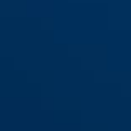
145/40 plata
145/40 púrpura