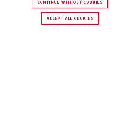
CONTINUE WITHOUT COOKIES
ENCONTRAR DISTRIBUIDOR
ACCEPT ALL COOKIES
Descripción
145
NUEVE COLORES
LLAMATIVOS
Nuestro antirrobo de combinación 145
está disponible en nueve llamativos
colores y cuenta con un revestimiento