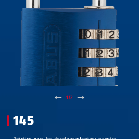
145/30 plata
145/30 púrpura
↑
1
/
2
↓
145