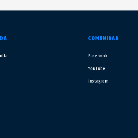
UDA
COMUNIDAD
ulta
Facebook
nited Kingdom
International
YouTube
sterreich
Nederland
Instagram
elgië
Schweiz
NL
FR
DE
FR
rance
Sverige
orge
Portugal