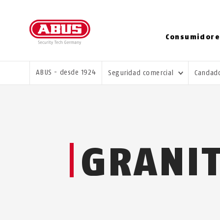
Consumidore
USTED ESTÁ AQUÍ:
ABUS - desde 1924
Seguridad comercial
Candado
GRANI