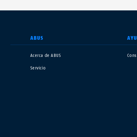
SELECCIONE UN PAÍS
ABUS
AY
Acerca de ABUS
Cons
Deutschland
U
Servicio
Canada
Ö
EN
FR
Italia
B
México
F
Danmark
N