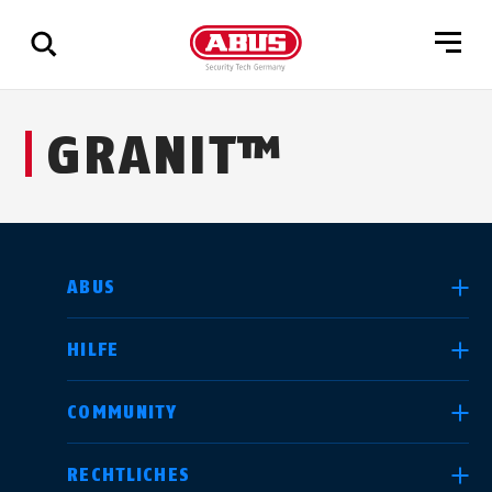
Zeige
GRANIT™
alle
Ergebnisse
LAND AUSWÄHLEN
ABUS
HILFE
Deutschland
United Kingdom
COMMUNITY
RECHTLICHES