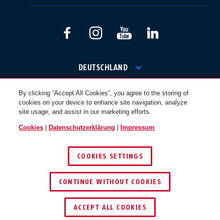
International
USA
Canada
Österreich
EN
FR
DEUTSCHLAND
By clicking “Accept All Cookies”, you agree to the storing of
© 2026 ABUS
cookies on your device to enhance site navigation, analyze
Nederland
Polska
site usage, and assist in our marketing efforts.
Cookies
|
Datenschutzerklärung
|
Impressum
België
Italia
COOKIES SETTINGS
NL
FR
CONTINUE WITHOUT COOKIES
Schweiz
España
DE
FR
ACCEPT ALL COOKIES