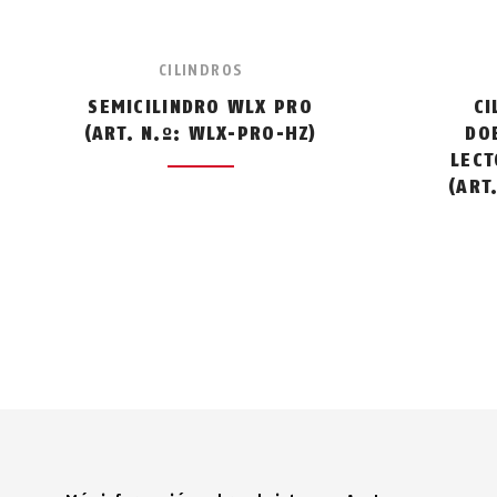
CILINDROS
SEMICILINDRO WLX PRO
CI
(ART. N.º: WLX-PRO-HZ)
DO
LECT
(ART