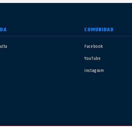
UDA
COMUNIDAD
ulta
Facebook
nited Kingdom
International
YouTube
sterreich
Nederland
Instagram
elgië
Schweiz
NL
FR
DE
FR
rance
Sverige
orge
Portugal