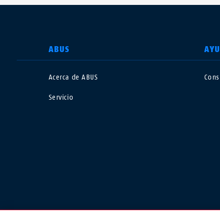
SELECCIONE UN PAÍS
ABUS
AY
Acerca de ABUS
Cons
Deutschland
U
Servicio
Canada
Ö
EN
FR
Italia
B
México
F
Danmark
N