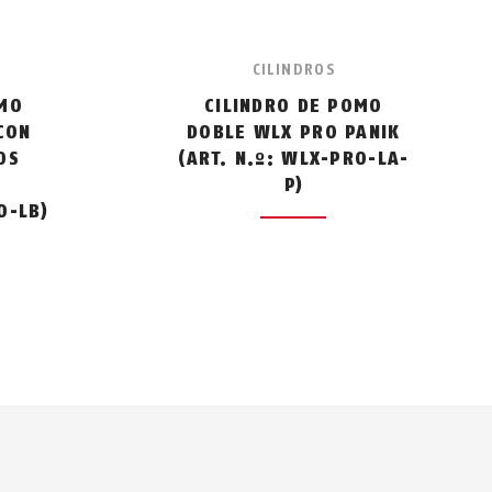
CILINDROS
OMO
CILINDRO DE POMO
CON
DOBLE WLX PRO PANIK
OS
(ART. N.º: WLX-PRO-LA-
P)
O-LB)