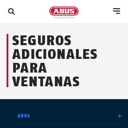
Mostrar
SEGUROS
todos
los
ADICIONALES
resultados
PARA
VENTANAS
SELECCIONE UN PAÍS
ABUS