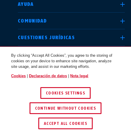
AYUDA
Deutschland
United Kingdom
COMUNIDAD
CUESTIONES JURÍDICAS
International
USA
By clicking “Accept All Cookies”, you agree to the storing of
ESPAÑA
cookies on your device to enhance site navigation, analyze
site usage, and assist in our marketing efforts.
Canada
© 2026 ABUS
Österreich
Cookies
|
Declaración de datos
|
Nota legal
EN
FR
COOKIES SETTINGS
Nederland
Polska
CONTINUE WITHOUT COOKIES
ACCEPT ALL COOKIES
België