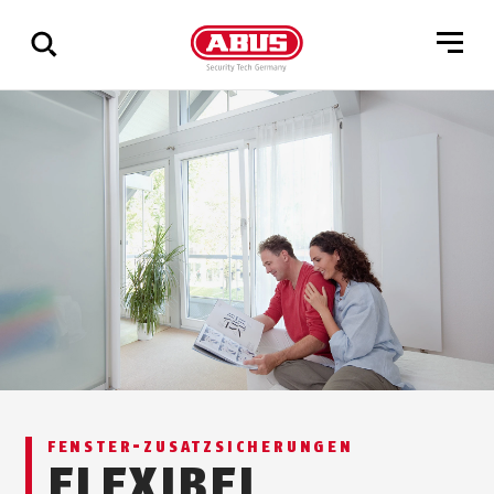
Zeige
alle
Ergebnisse
FEN­STER-ZU­SATZ­SI­CHER­UNGEN
FLEXIBEL