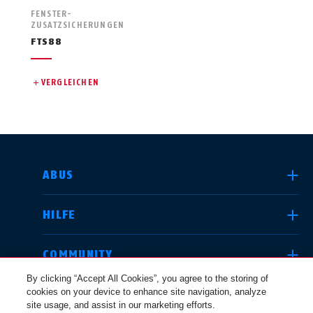
FENSTER-
ZUSATZSICHERUNGEN
FTS88
VERGLEICHEN
LAND AUSWÄHLEN
ABUS
HILFE
Deutschland
United Kingdom
COMMUNITY
By clicking “Accept All Cookies”, you agree to the storing of
cookies on your device to enhance site navigation, analyze
RECHTLICHES
site usage, and assist in our marketing efforts.