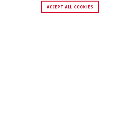
ACCEPT ALL COOKIES
Leírás
AC4223
SZOBAAJTÓK
CSENDES ÉS
BIZTONSÁGOS
CSUKÁSA
Ajtócsukó, amely lehetővé teszi, hogy a