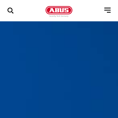
Összes
találat
mutatása