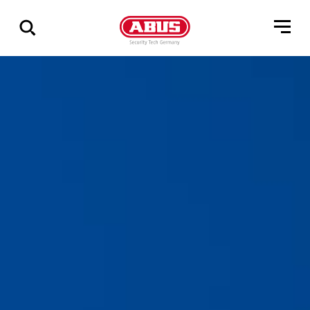
Összes
találat
mutatása