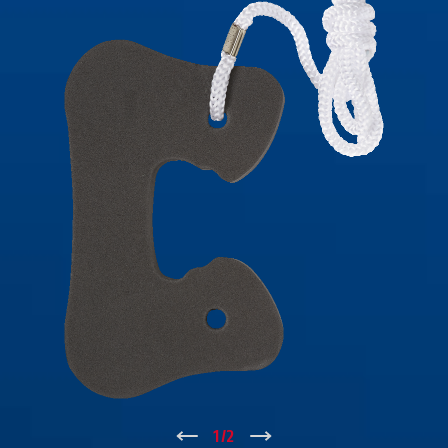
↑
1
/
2
↓