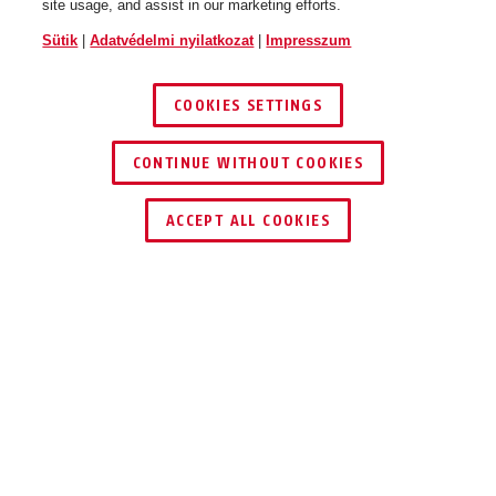
site usage, and assist in our marketing efforts.
Sütik
|
Adatvédelmi nyilatkozat
|
Impresszum
COOKIES SETTINGS
CONTINUE WITHOUT COOKIES
KERESKEDŐ KERESÉSE
ACCEPT ALL COOKIES
Leírás
JC5200A MILLIE
FINOMAN TOMPÍT