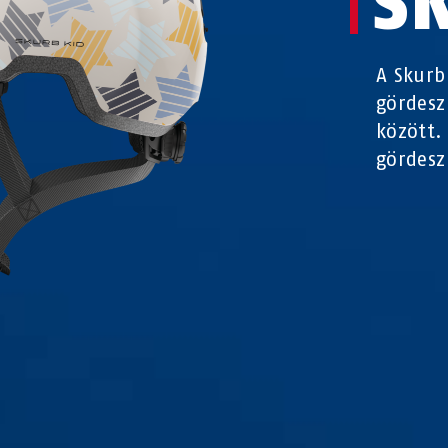
S
A Skurb
gördesz
között.
gördesz