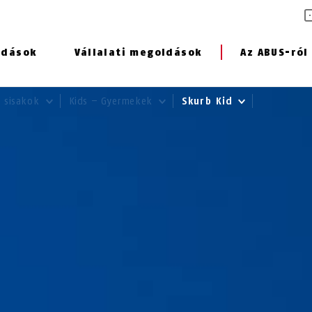
ldások
Vállalati megoldások
Az ABUS-ról
s sisakok
Kids – Gyermekek
Skurb Kid