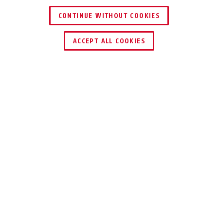
CONTINUE WITHOUT COOKIES
KERESKEDŐ KERESÉSE
ACCEPT ALL COOKIES
Leírás
100
HOSSZÚ
ÉLETTARTAMÚ ÉS
MEGBÍZHATÓ
A 100-as lakatpántok korrózió ellen