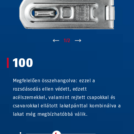
↑
1
/
2
↓
100
Megfelelően összehangolva: ezzel a
rozsdásodás ellen védett, edzett
acélszemekkel, valamint rejtett csapokkal és
csavarokkal ellátott lakatpánttal kombinálva a
lakat még megbízhatóbbá válik.