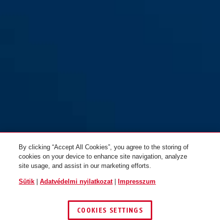
100/60
100/60
100/80
100/80
By clicking “Accept All Cookies”, you agree to the storing of
100/80 DG
100/80 DG
cookies on your device to enhance site navigation, analyze
site usage, and assist in our marketing efforts.
Sütik
|
Adatvédelmi nyilatkozat
|
Impresszum
COOKIES SETTINGS