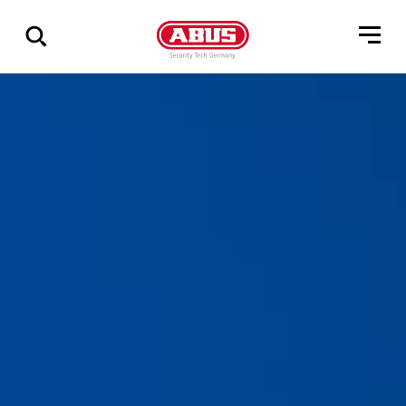
Összes
találat
mutatása