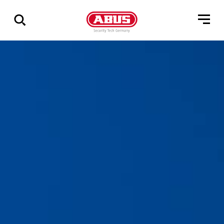
Összes
találat
mutatása