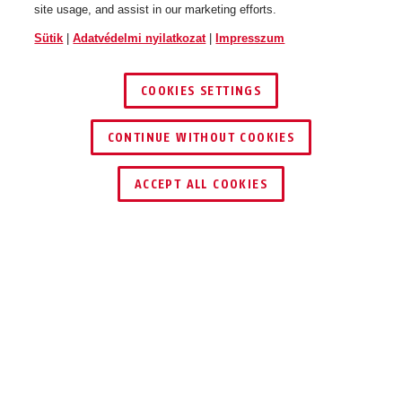
site usage, and assist in our marketing efforts.
Sütik
|
Adatvédelmi nyilatkozat
|
Impresszum
COOKIES SETTINGS
CONTINUE WITHOUT COOKIES
KERESKEDŐ KERESÉSE
ACCEPT ALL COOKIES
Leírás
787 KEYGARAGE™ ONE
AKÁR 20 KULCS