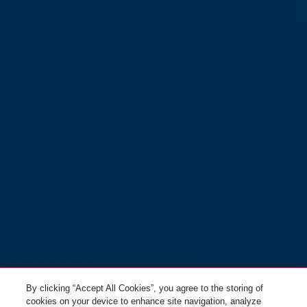
Smart KEYGARAGE™ One 787
fali felszereléshez
By clicking “Accept All Cookies”, you agree to the storing of
cookies on your device to enhance site navigation, analyze