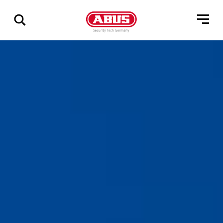
Összes
találat
mutatása