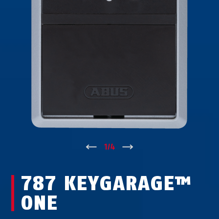
↑
1
/
4
↓
787 KEYGARAGE™
ONE