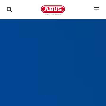
Összes
találat
mutatása