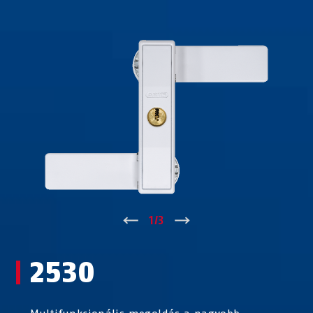
↑
1
/
3
↓
2530