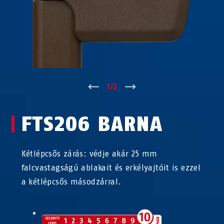
↑
1
/
2
↓
FTS206 BARNA
Kétlépcsős zárás: védje akár 25 mm
falcvastagságú ablakait és erkélyajtóit is ezzel
a kétlépcsős másodzárral.