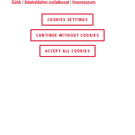
Sütik
|
Adatvédelmi nyilatkozat
|
Impresszum
COOKIES SETTINGS
CONTINUE WITHOUT COOKIES
KERESKEDŐ KERESÉSE
ACCEPT ALL COOKIES
Leírás
FTS206
KÉTLÉPCSŐS
ZÁRÁS