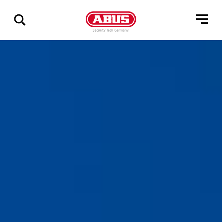
Összes
találat
mutatása