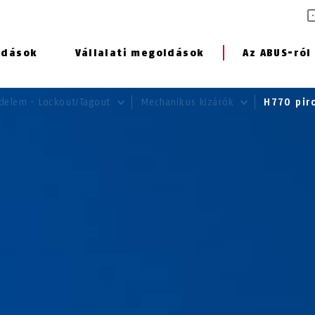
ldások
Vállalati megoldások
Az ABUS-ról
elem - Lockout/Tagout
Mechanikus kizárók
H770 pi