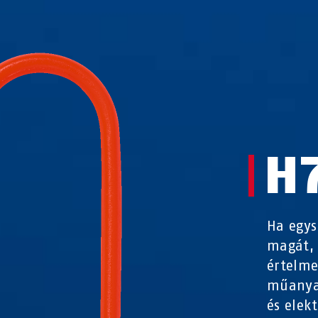
H
Ha egys
magát, 
értelme
műanya
és elek