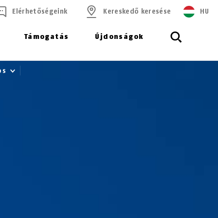
Elérhetőségeink
Kereskedő keresése
HU
Támogatás
Újdonságok
ros