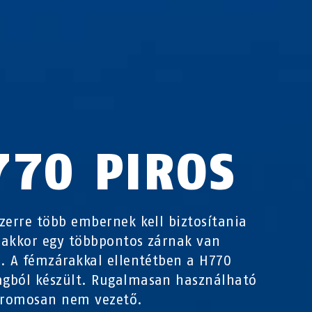
770 PIROS
zerre több embernek kell biztosítania
akkor egy többpontos zárnak van
. A fémzárakkal ellentétben a H770
gból készült. Rugalmasan használható
tromosan nem vezető.