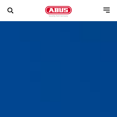
Összes
találat
mutatása