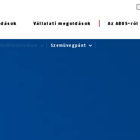
ldások
Vállalati megoldások
Az ABUS-ról
 Védőfelszerelések
Szemüvegpánt