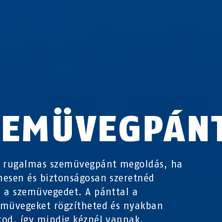
ZEMÜVEGPÁN
S rugalmas szemüvegpánt megoldás, ha
esen és biztonságosan szeretnéd
 a szemüvegedet. A pánttal a
müvegeket rögzítheted és nyakban
od, így mindig kéznél vannak.