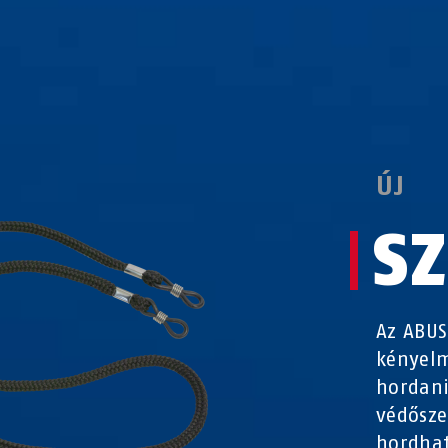
ÚJ
S
Az ABU
kényelm
hordani
védősze
hordhat