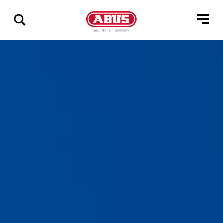
Összes
találat
mutatása