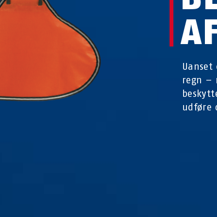
A
Uanset 
regn – 
beskytt
udføre 