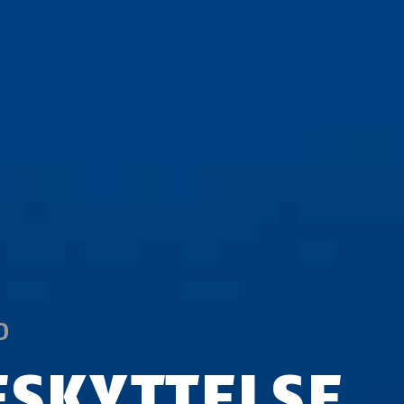
D
ESKYTTELSE