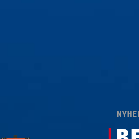
NYHE
B