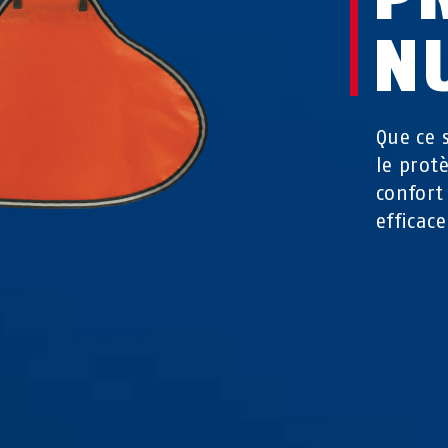
N
Que ce 
le prot
confort
efficac