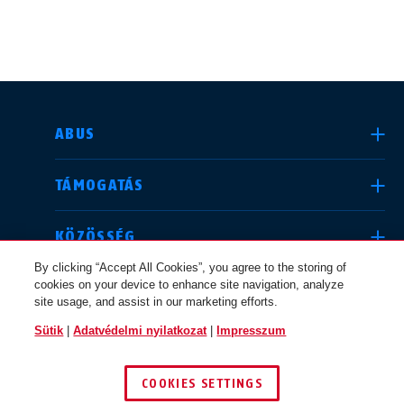
ORSZÁG KIVÁLASZTÁSA
ABUS
TÁMOGATÁS
Deutschland
United Kingdom
KÖZÖSSÉG
By clicking “Accept All Cookies”, you agree to the storing of
cookies on your device to enhance site navigation, analyze
JOGI INFORMÁCIÓK
site usage, and assist in our marketing efforts.
International
USA
Sütik
|
Adatvédelmi nyilatkozat
|
Impresszum
MAGYARORSZÁG
COOKIES SETTINGS
Canada