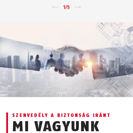
←
1
/
5
→
SZENVEDÉLY A BIZTONSÁG IRÁNT
MI VAGYUNK