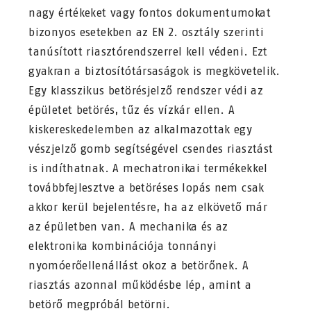
nagy értékeket vagy fontos dokumentumokat
bizonyos esetekben az EN 2. osztály szerinti
tanúsított riasztórendszerrel kell védeni. Ezt
gyakran a biztosítótársaságok is megkövetelik.
Egy klasszikus betörésjelző rendszer védi az
épületet betörés, tűz és vízkár ellen. A
kiskereskedelemben az alkalmazottak egy
vészjelző gomb segítségével csendes riasztást
is indíthatnak. A mechatronikai termékekkel
továbbfejlesztve a betöréses lopás nem csak
akkor kerül bejelentésre, ha az elkövető már
az épületben van. A mechanika és az
elektronika kombinációja tonnányi
nyomóerőellenállást okoz a betörőnek. A
riasztás azonnal működésbe lép, amint a
betörő megpróbál betörni.