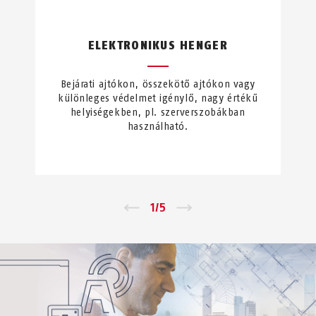
ELEKTRONIKUS HENGER
Bejárati ajtókon, összekötő ajtókon vagy
különleges védelmet igénylő, nagy értékű
helyiségekben, pl. szerverszobákban
használható.
←
1
/
5
→