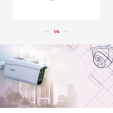
←
1
/
4
→