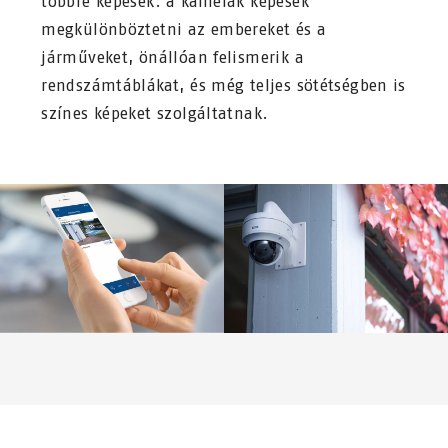
többre képesek: a kamerák képesek
megkülönböztetni az embereket és a
járműveket, önállóan felismerik a
rendszámtáblákat, és még teljes sötétségben is
színes képeket szolgáltatnak.