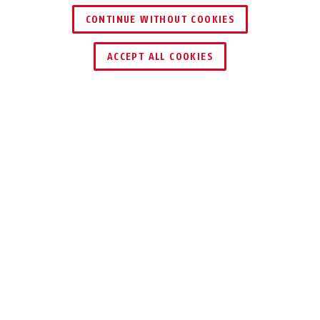
CONTINUE WITHOUT COOKIES
ACCEPT ALL COOKIES
Descrizione
T84MB NAUTIC
ALL’APERTO E
NELLE ZONE
PORTUALI
Il lucchetto T84MB è un lucchetto in