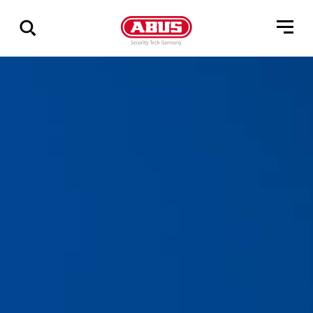
Geef
alle
resultaten
weer