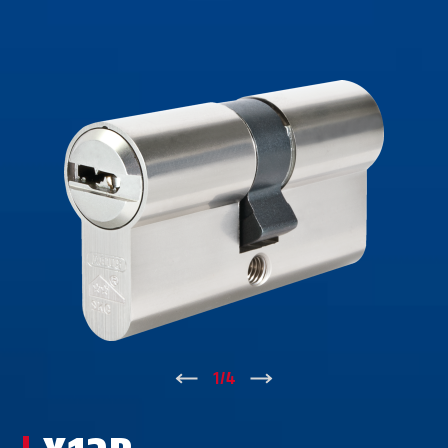
↑
1
/
4
↓