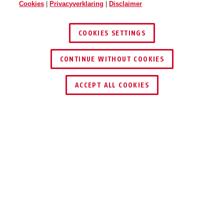
Cookies
|
Privacyverklaring
|
Disclaimer
COOKIES SETTINGS
CONTINUE WITHOUT COOKIES
DEALER ZOEKEN
ACCEPT ALL COOKIES
neon yellow
velvet black
Viantor fuchsia pink M
Viantor gleam silver S
Beschrijving
VIANTOR
PROFESSIONELE
TECHNIEK VOOR