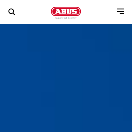
Geef
alle
resultaten
weer