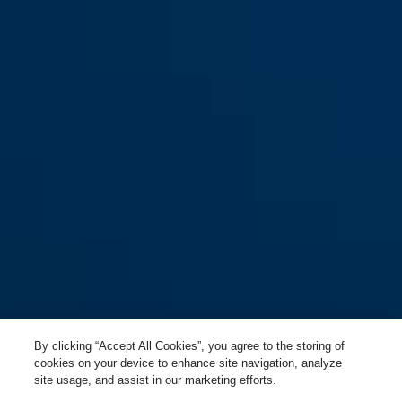
Viantor blaze red L
Viantor dark grey S
dark grey
gleam silver
By clicking “Accept All Cookies”, you agree to the storing of
cookies on your device to enhance site navigation, analyze
site usage, and assist in our marketing efforts.
Viantor dark grey M
Viantor dark grey L
steel blue
blaze red