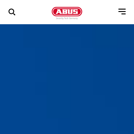
Geef
alle
resultaten
weer