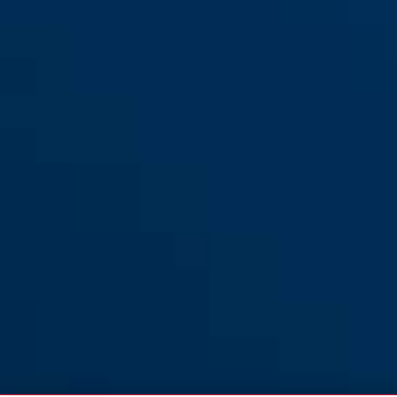
black
Alarmbox RC alleen
Alarmbox RC TwinSet
afstandsbediening