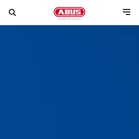
Geef
alle
resultaten
weer