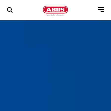
Geef
alle
resultaten
weer