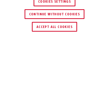
COOKIES SETTINGS
CONTINUE WITHOUT COOKIES
DEALER ZOEKEN
ACCEPT ALL COOKIES
Beschrijving
DF88
VEILIGHEID OP
HOOG NIVEAU
Betrouwbare extra beveiliging voor