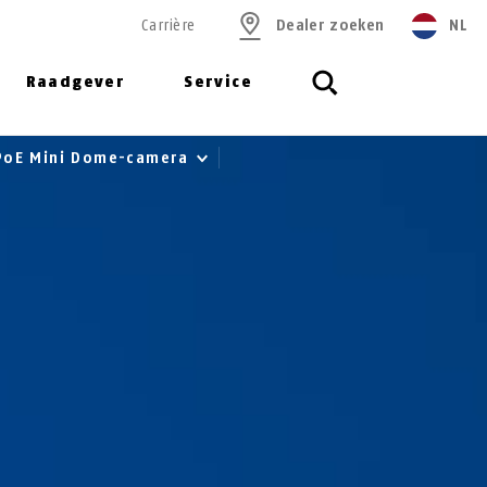
Carrière
Dealer zoeken
NL
Raadgever
Service
 PoE Mini Dome-camera