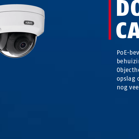
D
C
PoE-be
behuizi
Objecth
opslag 
nog vee