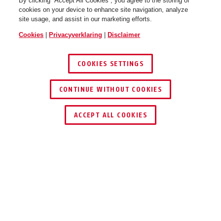
By clicking “Accept All Cookies”, you agree to the storing of
cookies on your device to enhance site navigation, analyze
site usage, and assist in our marketing efforts.
Cookies
|
Privacyverklaring
|
Disclaimer
COOKIES SETTINGS
CONTINUE WITHOUT COOKIES
ACCEPT ALL COOKIES
Beschrijving
IPCB44511B