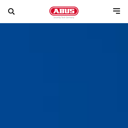
Geef
alle
resultaten
weer