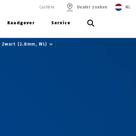
Carrière
Dealer zoeken
NL
Raadgever
Service
x Zwart (2.8mm, WL)