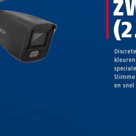
Z
(
Discret
kleuren
special
Slimme 
en snel