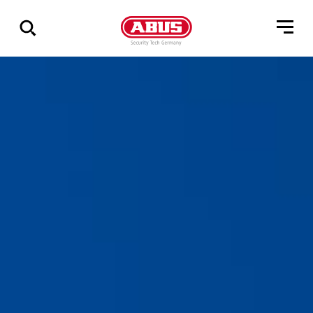
Geef
alle
resultaten
weer