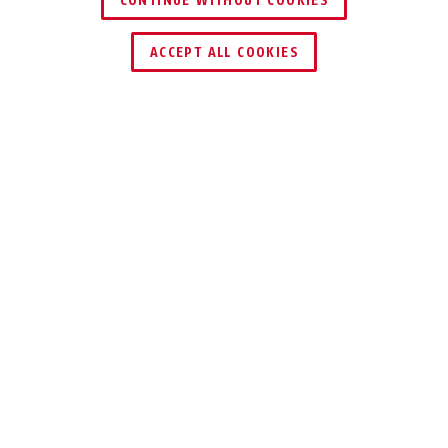
CONTINUE WITHOUT COOKIES
DEALER ZOEKEN
ACCEPT ALL COOKIES
Beschrijving
TVAC31520
Met deze stevige muursteun voorzien van
inwendige kabelgeleiding kan de domecamera
TVIP42520 voor buiten op professionele wijze
worden bevestigd.