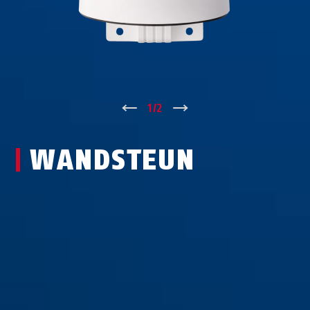
↑
1
/
2
↓
WANDSTEUN