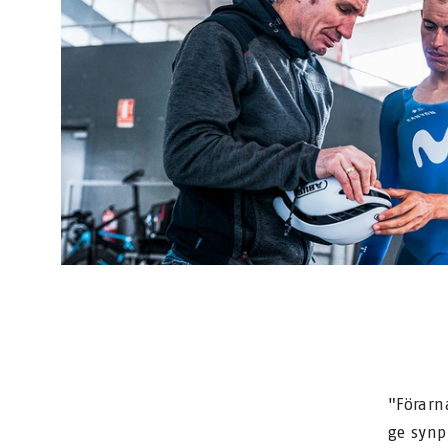
"Förarn
ge synp