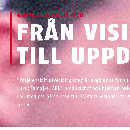
GAMECHANGER 2.0
FRÅN VIS
TILL UPP
"Varje enskilt utvecklingssteg är avgörande för sl
Lukas Tamajka, ABUS produktchef och hjärnan ba
Följ med oss på en resa full av stora visioner, för
tester."