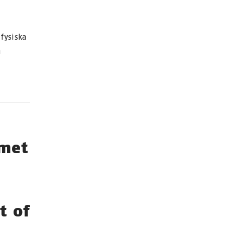
fysiska
h
lmet
t of