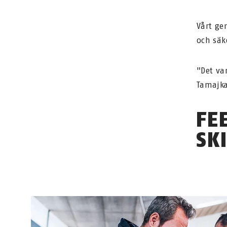
Vårt ge
och säk
"Det va
Tamajk
FE
SK