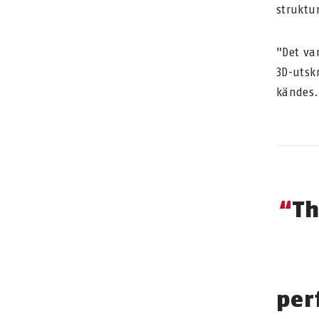
struktu
"Det va
3D-utsk
kändes.
Th
per