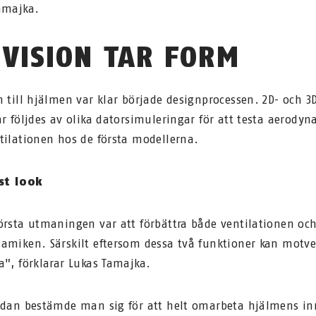
amajka.
 VISION TAR FORM
n till hjälmen var klar började designprocessen. 2D- och 3
ar följdes av olika datorsimuleringar för att testa aerody
tilationen hos de första modellerna.
rst look
örsta utmaningen var att förbättra både ventilationen oc
amiken. Särskilt eftersom dessa två funktioner kan motve
a", förklarar Lukas Tamajka.
ndan bestämde man sig för att helt omarbeta hjälmens in