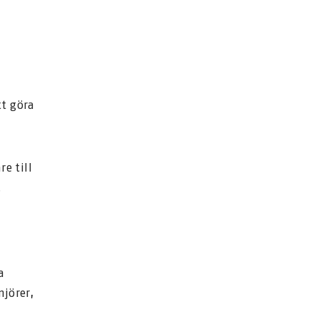
tt göra
e till
.
a
njörer,