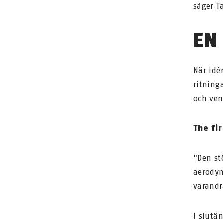
säger T
EN
När idé
ritning
och ven
The fi
"Den st
aerodyn
varandr
I slutä