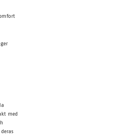
omfort
äger
la
akt med
ch
 deras