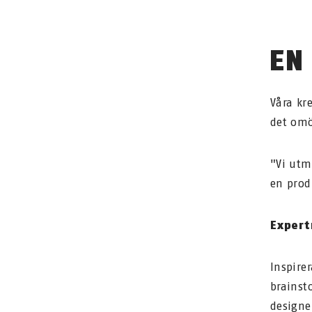
EN
Våra kr
det omö
"Vi utm
en prod
Expert
Inspire
brainst
designe