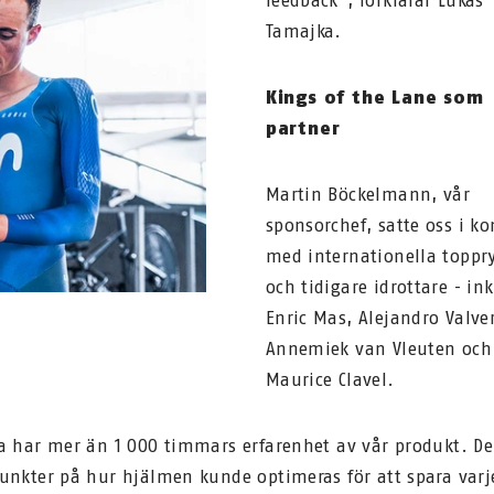
feedback", förklarar Lukas
Tamajka.
Kings of the Lane som
partner
Martin Böckelmann, vår
sponsorchef, satte oss i ko
med internationella toppry
och tidigare idrottare - in
Enric Mas, Alejandro Valve
Annemiek van Vleuten och
Maurice Clavel.
a har mer än 1 000 timmars erfarenhet av vår produkt. D
unkter på hur hjälmen kunde optimeras för att spara varj