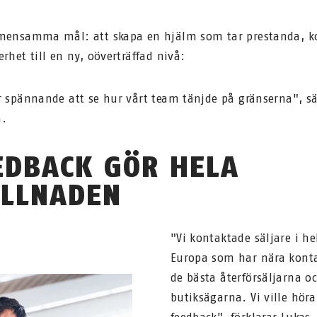
mensamma mål: att skapa en hjälm som tar prestanda, k
erhet till en ny, oöverträffad nivå:
r spännande att se hur vårt team tänjde på gränserna", s
a.
EDBACK GÖR HELA
ILLNADEN
"Vi kontaktade säljare i he
Europa som har nära kont
de bästa återförsäljarna o
butiksägarna. Vi ville höra