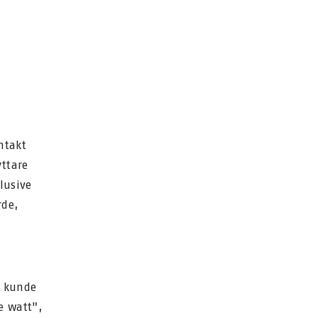
ntakt
ttare
klusive
rde,
e kunde
e watt",