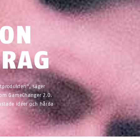
ION
DRAG
utprodukten", säger
kom GameChanger 2.0.
kastade idéer och hårda