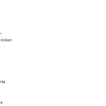
D-
namiken
h
rka
re