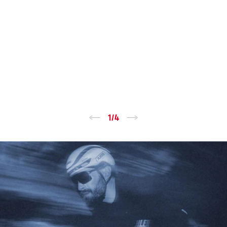
←
1
/
4
→