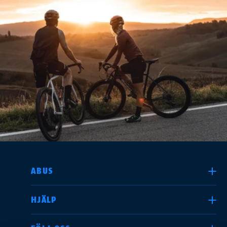
ABUS MADE IN ITALY
SELECT COUNTRY
ABUS
HJÄLP
Deutschland
United Kingdom