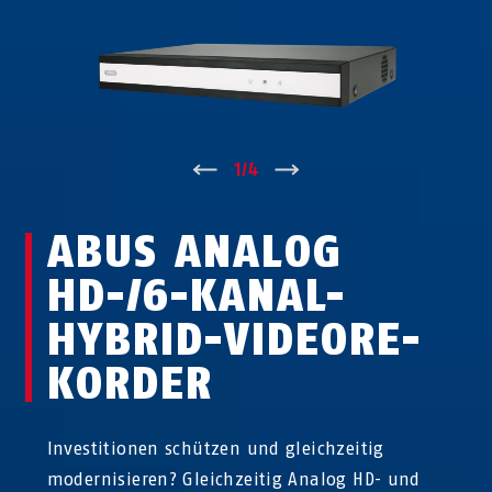
↑
1
/
4
↓
ABUS ANALOG
HD-/6-KANAL-
HYBRID-VIDEO­RE­
KOR­DER
Investitionen schützen und gleichzeitig
modernisieren? Gleichzeitig Analog HD- und