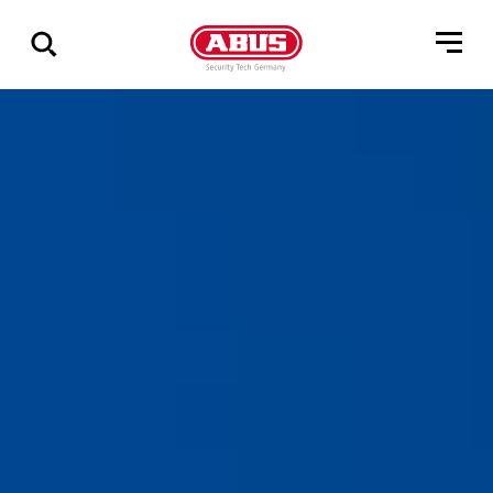
Zeige
alle
Ergebnisse