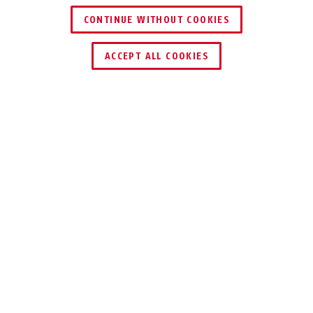
CONTINUE WITHOUT COOKIES
HÄNDLER FINDEN
ACCEPT ALL COOKIES
Beschreibung
TVVR33602
EINER FÜR ALLE
Der Rekorder eignet sich ideal für den
hybriden, sprich gleichzeitigen Betrieb
von Analog HD- und IP-Kameras. Ebenso