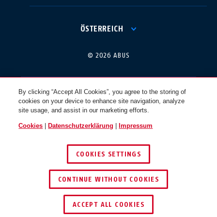
International
USA
ÖSTERREICH
Canada
© 2026 ABUS
Österreich
EN
FR
By clicking “Accept All Cookies”, you agree to the storing of
cookies on your device to enhance site navigation, analyze
Nederland
Polska
site usage, and assist in our marketing efforts.
Cookies
|
Datenschutzerklärung
|
Impressum
België
Italia
COOKIES SETTINGS
NL
FR
CONTINUE WITHOUT COOKIES
Schweiz
España
DE
FR
ACCEPT ALL COOKIES