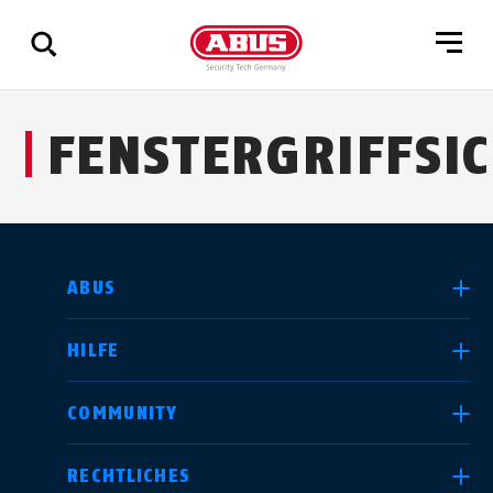
Zeige
FENSTERGRIFFSI
alle
Ergebnisse
LAND AUSWÄHLEN
ABUS
HILFE
Deutschland
United Kingdom
COMMUNITY
RECHTLICHES