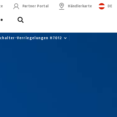
ce
Partner Portal
Händlerkarte
DE
ce
schalter-Verriegelungen H7012