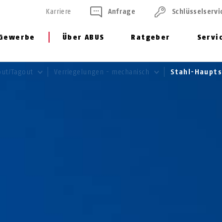
Karriere
Anfrage
Schlüssel­servi
Gewerbe
Über ABUS
Ratgeber
Servi
kout/Tagout
Verriegelungen - mechanisch
Stahl-Haupt