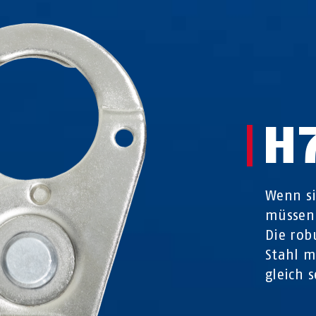
H
Wenn si
müssen,
Die rob
Stahl 
gleich s