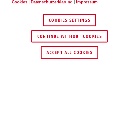
Cookies
|
Datenschutzerklärung
|
Impressum
COOKIES SETTINGS
CONTINUE WITHOUT COOKIES
HÄNDLER FINDEN
ACCEPT ALL COOKIES
Beschreibung
7535
SICHER VON ALLEN
SEITEN