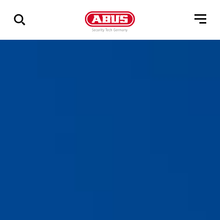
Zeige
alle
Ergebnisse