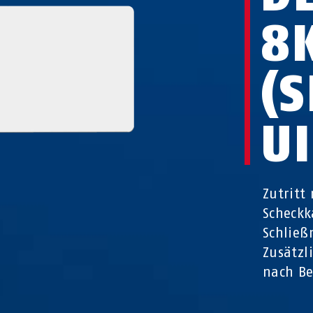
8
(
UI
Zutritt
Scheckka
Schließ
Zusätzl
nach Be