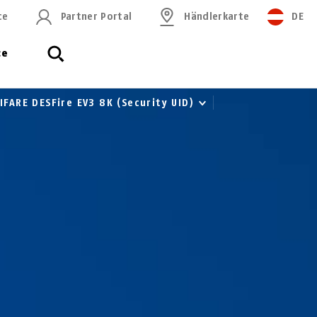
ce
Partner Portal
Händlerkarte
DE
ce
FARE DESFire EV3 8K (Security UID)