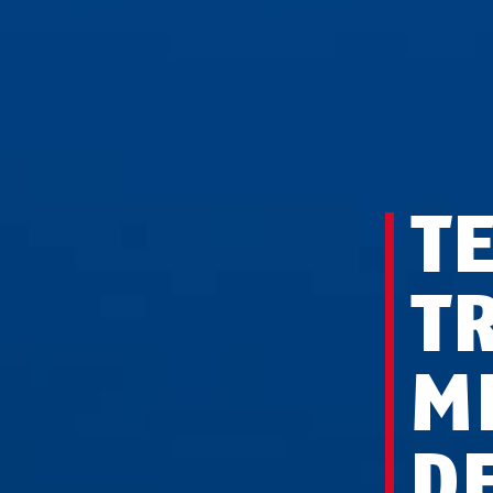
T
T
M
D