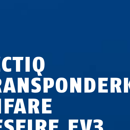
ECTIQ
RANSPONDER
IFARE
ESFIRE EV3