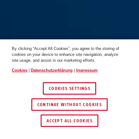
Ultimate 420/150HB140 +
Ultimate 420/150HB140 +
Halter USH + Stahlkabel
Halter USH
Cobra™ 10/120
By clicking “Accept All Cookies”, you agree to the storing of
cookies on your device to enhance site navigation, analyze
site usage, and assist in our marketing efforts.
Cookies
|
Datenschutzerklärung
|
Impressum
COOKIES SETTINGS
CONTINUE WITHOUT COOKIES
HÄNDLER FINDEN
Ultimate 420/170HB230 +
ACCEPT ALL COOKIES
Halter USH + Stahlkabel
Cobra™ 10/120