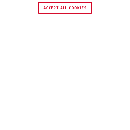
HÄNDLER FINDEN
ACCEPT ALL COOKIES
Beschreibung
CAVO 1406K
KOMPAKTES
KABELSCHLOSS
FÜR
KINDERFAHRRÄDER
Das Cavo 1406K/55 bietet flexiblen