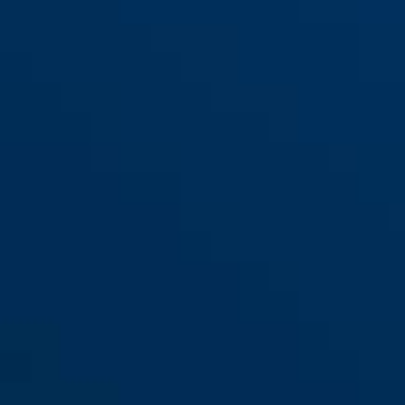
Cavo 1406K/55 schwarz
black
Cavo 1406K/55 blau
green