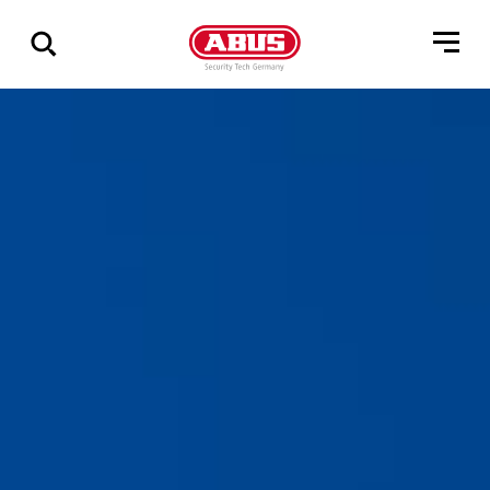
Zeige
alle
Ergebnisse