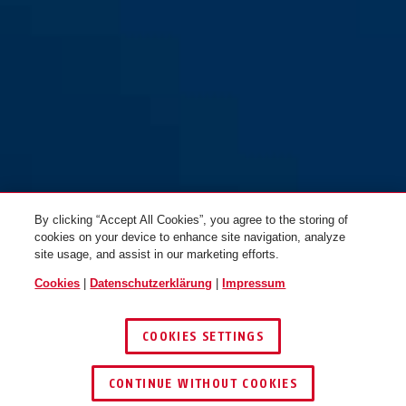
Cavo 1406K/55 grün
red
Cavo 1406K/55 pink
blue
By clicking “Accept All Cookies”, you agree to the storing of
cookies on your device to enhance site navigation, analyze
site usage, and assist in our marketing efforts.
Cookies
|
Datenschutzerklärung
|
Impressum
COOKIES SETTINGS
Cavo 1406K/55 rot
pink
CONTINUE WITHOUT COOKIES