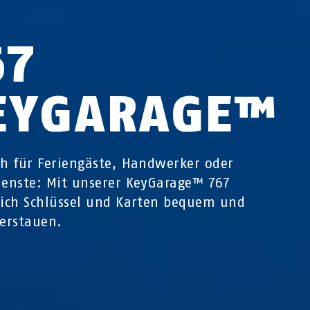
67
EYGARAGE™
ch für Feriengäste, Handwerker oder
ienste: Mit unserer KeyGarage™ 767
sich Schlüssel und Karten bequem und
verstauen.