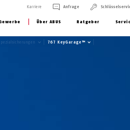
Karriere
Anfrage
Schlüssel­servi
Gewerbe
Über ABUS
Ratgeber
Servi
Spezialsicherungen
767 KeyGarage™