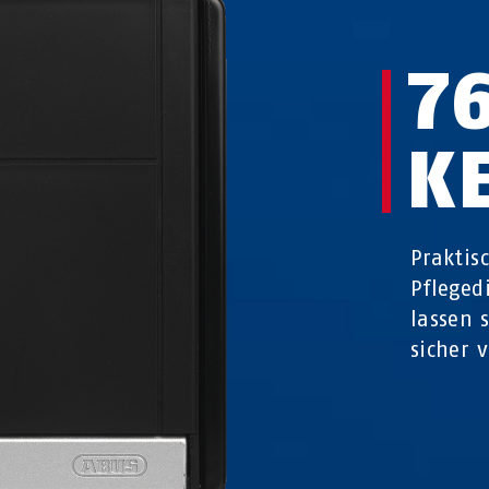
7
K
Praktis
Pfleged
lassen 
sicher 