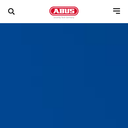
Zeige
alle
Ergebnisse