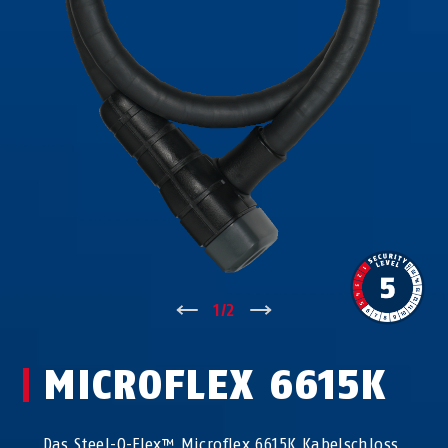
↑
1
/
2
↓
MICROFLEX 6615K
Das Steel-O-Flex™ Microflex 6615K Kabelschloss