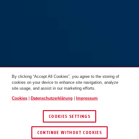
Microflex 6615K/120/15
Microflex 6615K/85/15
schwarz + Halter SCMU
schwarz ohne Halter
By clicking “Accept All Cookies”, you agree to the storing of
cookies on your device to enhance site navigation, analyze
site usage, and assist in our marketing efforts.
Cookies
|
Datenschutzerklärung
|
Impressum
COOKIES SETTINGS
CONTINUE WITHOUT COOKIES