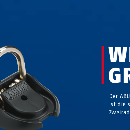
W
G
Der AB
ist die
Zweirad