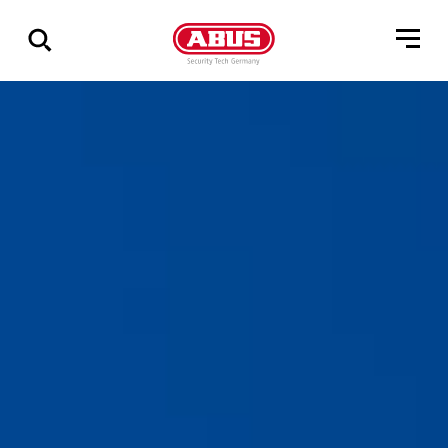
Zeige
alle
Ergebnisse