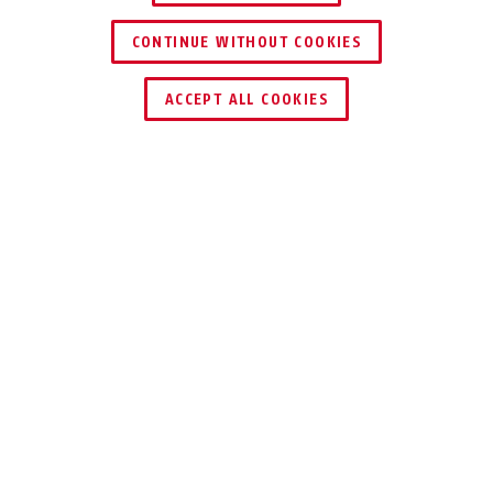
CONTINUE WITHOUT COOKIES
HÄNDLER FINDEN
ACCEPT ALL COOKIES
Beschreibung
FTS3002
STABILER
VERSCHLUSS
Fenster-Zusatzsicherung für nach außen
öffnende Fenster mit Bolzenverschluss.